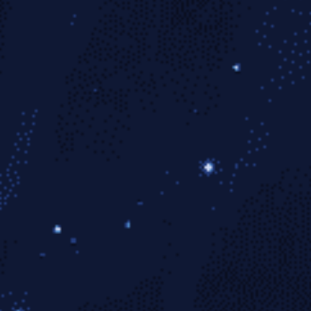
器材采购方面，球队通过与多个供应商洽谈合作，不仅获得了优
样的策略有效提升了训练效果，同时避免不必要的浪费，为整体
还加强与地方企业和社区的合作，以获取更多非财政支持，比如
合作模式进一步增强了球队在经济上的独立性，提高了资源利用
术应用
荷华州立队积极引入先进技术以提高运营效率。从数据分析软件
监控球员表现，并根据实际情况调整战术安排。此外，通过大数
定更有针对性的市场营销策略。
通过智能手机应用程序向球迷推送实时信息，可以有效增加观众
人力物力也显著降低，由此减轻了整体运营压力。