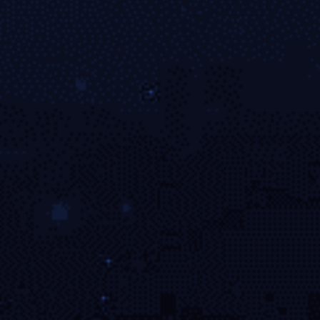
挑
App下载
关于我们
隐私政策
服务协议
网站地图
合作 / 推荐平台
球、篮球、电竞等赛事资讯、数据