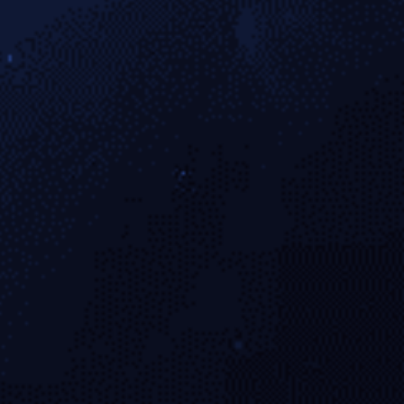
以及科学市场营销策
效控制运营费用显示出
济效益之间找到更好的
展贡献力量。
下一篇：
凯恩帽子戏法完美收官德甲第34轮