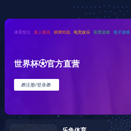
问鼎官网
带您畅享全球
专业平台，数据精准，
高清直播
覆盖热
聚焦足球、篮球、电竞等赛事，
每日内
极速访问
下载APP