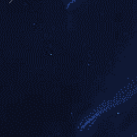
例如，在训练设施和
量达到最佳标准。这
用。
再者，爱荷华州立队
等。这种互利共赢的
3、先进技
随着科技的发展，爱
工具帮助教练组实时
行为及偏好，从而制
例如，在比赛期间，
在此过程中所节约的