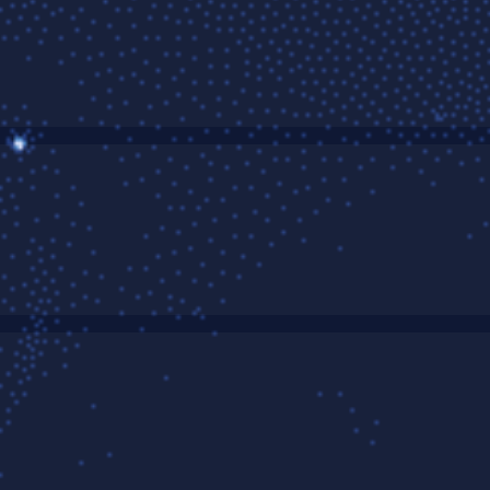
功降本增效运营费用仅为肯塔基
2026-06-07 13:11
78 次阅读
首页
/
体育报道
来的运营管理中展现出卓越的成本控制能力，其运营费用仅为肯
和财务管理上的智慧。这一成功不仅体现在数字的对比上，更是
本文将从四个方面深入探讨爱荷华州立队如何通过降本增效实现
、技术应用以及市场营销策略等方面，全面揭示其背后的成功秘