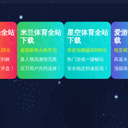
理创新
管理上进行了大胆创新，通过扁平化的组织结构提高了沟通效率
与到重要决策中。这种管理模式不仅激发了员工的积极性，还提
挑战。
一系列针对性的培训项目，不仅注重球员技战术水平的提升，也
期的培训与交流，确保各部门能够紧密合作，共同推动球队的发
管理方式使得爱荷华州立队在面对竞争时能够更加灵活应变，有
好的氛围，使得每个人都能发挥出最大的潜力。
化配置
配置上采取了一种精细化管理的方法，通过详细的数据分析来评
动的方法帮助球队找到了最优解，将有限的资金投入到最具价值