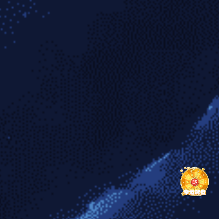
惠价格，还确保器材质
运营节省了一笔可观费
设备赞助和场地提供
率。
到视频分析系统，这些
据分析可以洞察到球迷
体验感，提高观赛率。