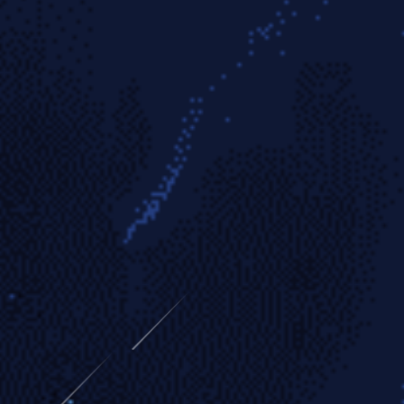
双因子验证
行为识别
通过设备指纹识别、人机验证等方式，全面阻挡
非法访问尝试。