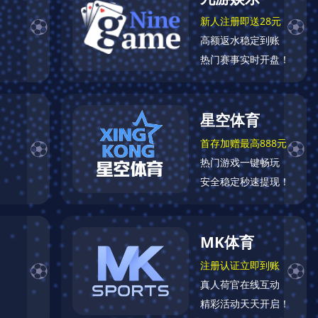
关于我们
者的综合服务平台，致力于打造一个集数据服务、赛
生态系统。团队成员拥有丰富的行业背景，平台以稳
户提供高质量内容与技术保障。
智能容错机制，全面提升问鼎官方版网站登录入口-
度与数据完整性，支持多设备并发操作。
地支付系统，服务覆盖东南亚、欧美等区域，打造更
化体验。