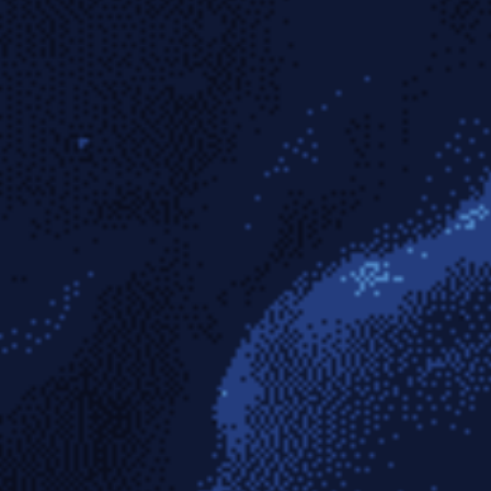
赛事专题
整合重要赛事专题页、球队档案与图文集锦，适
合深入了解比赛背景与阵容走势。
用户真实心声
来自全国各地的真实反馈，见证我们服务的每一步进步。
计感和操作都很棒”
“不只是好用，更让我安心”
简洁，操作也顺，没什么学习成
账号有加密，隐私保护做得到位