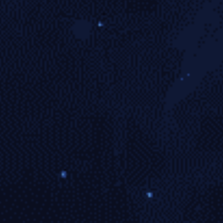
v6.3.0
发布于 2025年10月
多设备同步机制上线，账号数据无缝切换。
推荐逻辑升级，提升用户内容匹配准确度。
新增教学专区，图文视频助力新手快速上手。
v6.0.0
发布于 2025年3月
首页结构重构，焦点赛事板块重新设计。
新增提醒功能，支持微信及站内通知。
性能提升，加载更迅速流畅。