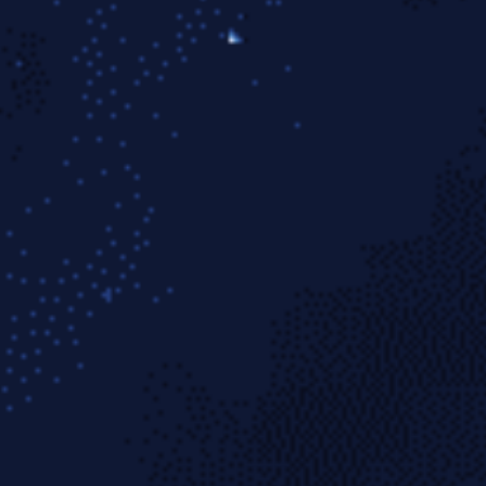
AI监控
风控预警
系统实时分析登录频率、操作路径等指标，提前
发现可疑行为并及时响应。
态