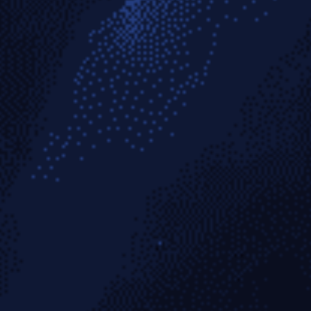
特别喜欢赛事列表的设计，问鼎
服也靠谱。用起来没什么顾虑，
网站登录入口-问鼎(中国)在细
觉这不是个粗糙的平台。
做得蛮讲究。
Mei · 上海
阿婷 · 北京
首次用户
日常活跃用户
版本更新概览 · 每个版本独立展
鼎官网 每次更新都基于用户反馈持续优化，确保使用体验不断升